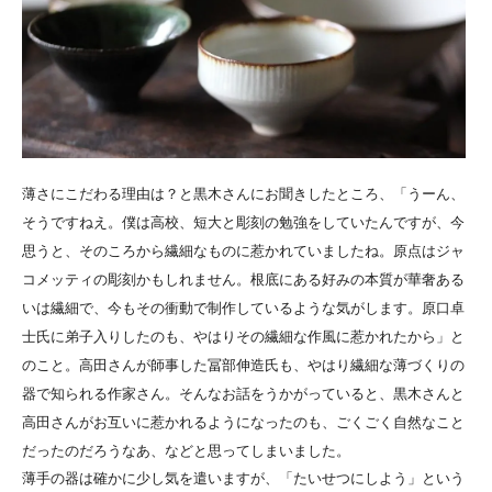
薄さにこだわる理由は？と黒木さんにお聞きしたところ、「うーん、
そうですねえ。僕は高校、短大と彫刻の勉強をしていたんですが、今
思うと、そのころから繊細なものに惹かれていましたね。原点はジャ
コメッティの彫刻かもしれません。根底にある好みの本質が華奢ある
いは繊細で、今もその衝動で制作しているような気がします。原口卓
士氏に弟子入りしたのも、やはりその繊細な作風に惹かれたから」と
のこと。高田さんが師事した冨部伸造氏も、やはり繊細な薄づくりの
器で知られる作家さん。そんなお話をうかがっていると、黒木さんと
高田さんがお互いに惹かれるようになったのも、ごくごく自然なこと
だったのだろうなあ、などと思ってしまいました。
薄手の器は確かに少し気を遣いますが、「たいせつにしよう」という