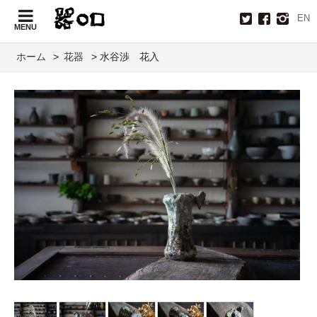
EN
MENU
ホーム
>
花器
> 水谷渉 花入